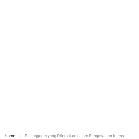
Dite
muk
an
dala
m
Pen
gaw
asan
Inter
nal
Home
Pelanggaran yang Ditemukan dalam Pengawasan Internal