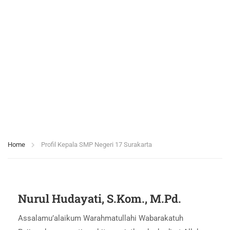
Neg
eri
17
Sura
kart
a
Home
Profil Kepala SMP Negeri 17 Surakarta
Nurul Hudayati, S.Kom., M.Pd.
Assalamu’alaikum Warahmatullahi Wabarakatuh